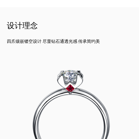
设计理念
四爪镶嵌镂空设计 尽显钻石通透光感 传承简约美