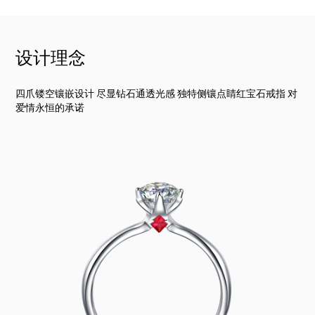
设计理念
四爪镂空镶嵌设计 尽显钻石通透光感 独特侧镶点睛红宝石戒指 对
爱情永恒的承诺